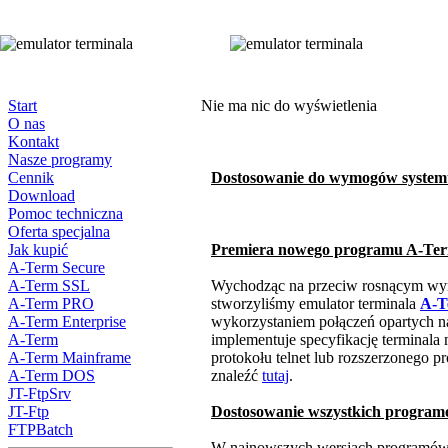
Start
Nie ma nic do wyświetlenia
O nas
Kontakt
Nasze programy
Cennik
Dostosowanie do wymogów system
Download
Pomoc techniczna
Oferta specjalna
Jak kupić
Premiera nowego programu A-Te
A-Term Secure
A-Term SSL
Wychodząc na przeciw rosnącym wym
A-Term PRO
stworzyliśmy emulator terminala
A-T
A-Term Enterprise
wykorzystaniem połączeń opartych 
A-Term
implementuje specyfikację terminala
A-Term Mainframe
protokołu telnet lub rozszerzonego pr
A-Term DOS
znaleźć
tutaj
.
JT-FtpSrv
JT-Ftp
Dostosowanie wszystkich program
FTPBatch
W najnowszych wersjach programó