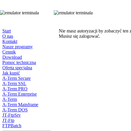
Start
Nie masz autoryzacji by zobaczyć ten 
O nas
Musisz się zalogować.
Kontakt
Nasze programy
Cennik
Download
Pomoc techniczna
Oferta specjalna
Jak kupić
A-Term Secure
A-Term SSL
A-Term PRO
A-Term Enterprise
A-Term
A-Term Mainframe
A-Term DOS
JT-FtpSrv
JT-Ftp
FTPBatch