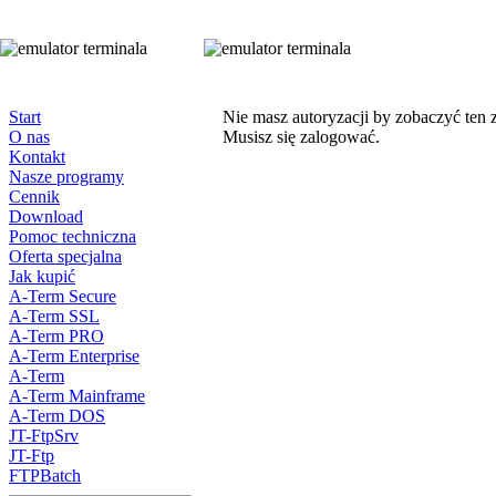
Start
Nie masz autoryzacji by zobaczyć ten 
O nas
Musisz się zalogować.
Kontakt
Nasze programy
Cennik
Download
Pomoc techniczna
Oferta specjalna
Jak kupić
A-Term Secure
A-Term SSL
A-Term PRO
A-Term Enterprise
A-Term
A-Term Mainframe
A-Term DOS
JT-FtpSrv
JT-Ftp
FTPBatch