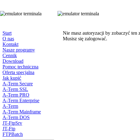
Start
Nie masz autoryzacji by zobaczyć ten 
O nas
Musisz się zalogować.
Kontakt
Nasze programy
Cennik
Download
Pomoc techniczna
Oferta specjalna
Jak kupić
A-Term Secure
A-Term SSL
A-Term PRO
A-Term Enterprise
A-Term
A-Term Mainframe
A-Term DOS
JT-FtpSrv
JT-Ftp
FTPBatch